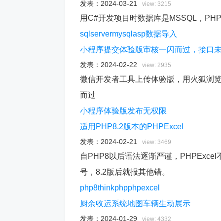
发表：
2024-03-21
view: 3215
用C#开发项目时数据库是MSSQL，PHP
sqlserver
mysql
asp
数据导入
小程序提交体验版审核一闪而过，接口未配置
发表：
2024-02-22
view: 2935
微信开发者工具上传体验版，用火狐浏
而过
小程序
体验版
发布
无权限
适用PHP8.2版本的PHPExcel
发表：
2024-02-21
view: 3469
自PHP8以后语法逐渐严谨，PHPExc
号，8.2版后就报其他错。
php8
thinkphp
phpexcel
厨余收运系统地图车辆生动展示
发表：
2024-01-29
view: 4332