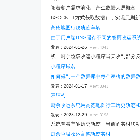
随着客户需求演化，产生数据大屏概念，
BSOCKET方式获取数据），实现无刷
高德地图
行驶轨迹
车辆
由于用户端DNS缓存不同的餐厨收运系
发表：
2024-01-26
view: 4041
线上厨余垃圾收运小程序当天收到部分
小程序
域名
如何得到一个数据库中每个表格的数据
发表：
2024-01-17
view: 3841
表结构
厨余收运系统用高德地图行车历史轨迹
发表：
2023-12-29
view: 3198
系统查看车辆历史轨迹，当前的实时移
厨余
垃圾
收运
高德
轨迹
实时